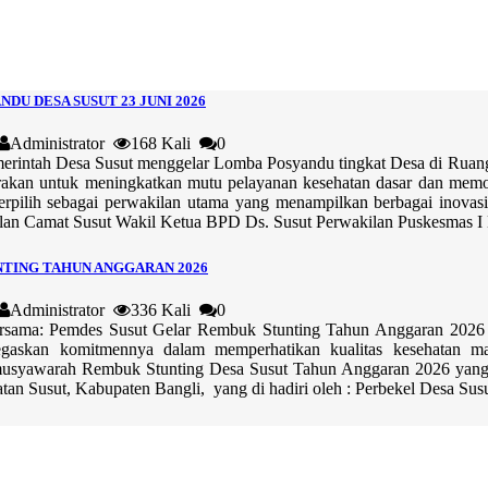
DU DESA SUSUT 23 JUNI 2026
Administrator
168 Kali
0
intah Desa Susut menggelar Lomba Posyandu tingkat Desa di Ruang 
arakan untuk meningkatkan mutu pelayanan kesehatan dasar dan memoti
erpilih sebagai perwakilan utama yang menampilkan berbagai inovas
lan Camat Susut Wakil Ketua BPD Ds. Susut Perwakilan Puskesmas I 
TING TAHUN ANGGARAN 2026
Administrator
336 Kali
0
sama: Pemdes Susut Gelar Rembuk Stunting Tahun Anggaran 2026 
gaskan komitmennya dalam memperhatikan kualitas kesehatan mas
musyawarah Rembuk Stunting Desa Susut Tahun Anggaran 2026 yang d
tan Susut, Kabupaten Bangli, yang di hadiri oleh : Perbekel Desa Su