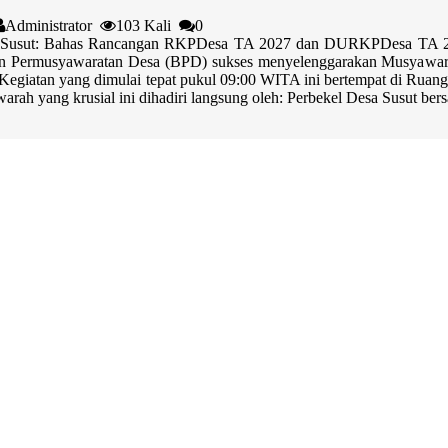
Administrator
103 Kali
0
 Susut: Bahas Rancangan RKPDesa TA 2027 dan DURKPDesa TA 2
n Permusyawaratan Desa (BPD) sukses menyelenggarakan Musyawar
 Kegiatan yang dimulai tepat pukul 09:00 WITA ini bertempat di Rua
rah yang krusial ini dihadiri langsung oleh: Perbekel Desa Susut be