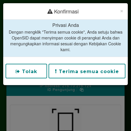
×
Konfirmasi
Privasi Anda
Dengan mengklik "Terima semua cookie", Anda setuju bahwa
LAYANAN MANDIRI
OpenSID dapat menyimpan cookie di perangkat Anda dan
DESA SUSUT
mengungkapkan informasi sesuai dengan Kebijakan Cookie
kami.
Kecamatan Susut
Kabupaten Bangli
Jalan Kusuma Yudha, Desa Susut
Kodepos 80661
Silakan hubungi operator desa untuk mendapatkan kode
Tolak
Terima semua cookie
PIN anda.
IP Address: 216.73.216.124
ID Pengunjung :