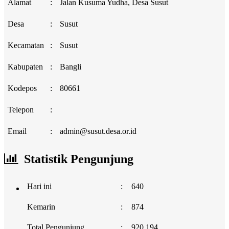
Alamat
:
Jalan Kusuma Yudha, Desa Susut
Desa
:
Susut
Kecamatan
:
Susut
Kabupaten
:
Bangli
Kodepos
:
80661
Telepon
:
Email
:
admin@susut.desa.or.id
Statistik Pengunjung
Hari ini
:
640
Kemarin
:
874
Total Pengunjung
:
920.194