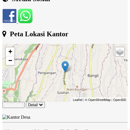
Peta Lokasi Kantor
+
−
Leaflet
|
© OpenStreetMap
|
OpenSID
Buka Peta
Detail