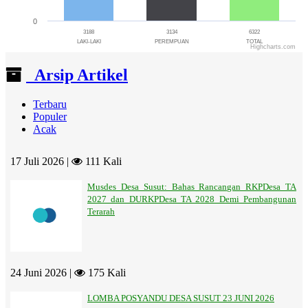
0
3188
3134
6322
LAKI-LAKI
PEREMPUAN
TOTAL
Highcharts.com
End of interactive chart.
Arsip Artikel
Terbaru
Populer
Acak
17 Juli 2026 |
111 Kali
Musdes Desa Susut: Bahas Rancangan RKPDesa TA
2027 dan DURKPDesa TA 2028 Demi Pembangunan
Terarah
24 Juni 2026 |
175 Kali
LOMBA POSYANDU DESA SUSUT 23 JUNI 2026