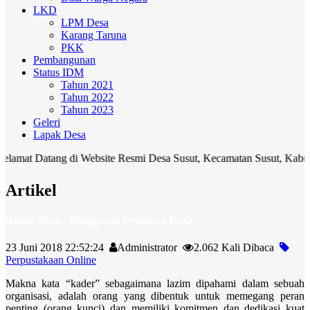
LKD
LPM Desa
Karang Taruna
PKK
Pembangunan
Status IDM
Tahun 2021
Tahun 2022
Tahun 2023
Geleri
Lapak Desa
atang di Website Resmi Desa Susut, Kecamatan Susut, Kabupaten Bang
Artikel
Kader Desa - Penggerak Prakarsa Desa
23 Juni 2018 22:52:24
Administrator
2.062 Kali Dibaca
Perpustakaan Online
Makna kata “kader” sebagaimana lazim dipahami dalam sebuah
organisasi, adalah orang yang dibentuk untuk memegang peran
penting (orang kunci) dan memiliki komitmen dan dedikasi kuat