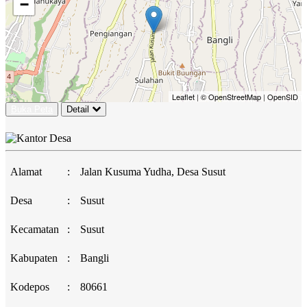
−
Leaflet
|
© OpenStreetMap
|
OpenSID
Buka Peta
Detail
Alamat
:
Jalan Kusuma Yudha, Desa Susut
Desa
:
Susut
Kecamatan
:
Susut
Kabupaten
:
Bangli
Kodepos
:
80661