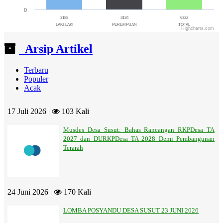
0
3188
3134
6322
LAKI-LAKI
PEREMPUAN
TOTAL
Highcharts.com
End of interactive chart.
Arsip Artikel
Terbaru
Populer
Acak
17 Juli 2026 |
103 Kali
Musdes Desa Susut: Bahas Rancangan RKPDesa TA
2027 dan DURKPDesa TA 2028 Demi Pembangunan
Terarah
24 Juni 2026 |
170 Kali
LOMBA POSYANDU DESA SUSUT 23 JUNI 2026