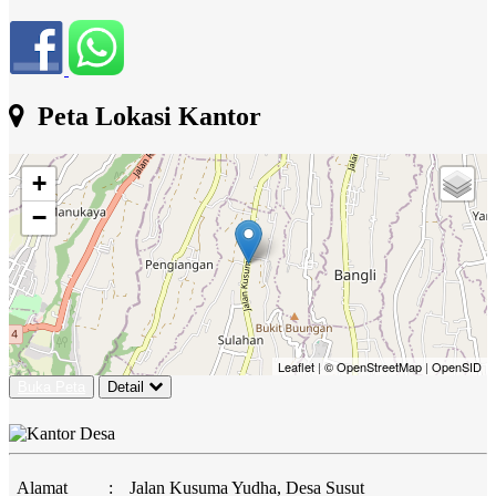
Peta Lokasi Kantor
+
−
Leaflet
|
© OpenStreetMap
|
OpenSID
Buka Peta
Detail
Alamat
:
Jalan Kusuma Yudha, Desa Susut