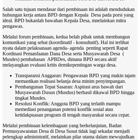
Salah satu tujuan mendasar dari pembinaan ini adalah mendudukan
hubungan kerja antara BPD dengan Kepala Desa pada porsi yang
ideal. BPD bukanlah bawahan Kepala Desa, mnelainkan mitra
pengawas.
Melalui forum pembinaan, kedua belah pihak untuk membangun
komunikasi yang sehat (koordinatif - konsultatif). Hal ini terlihat
nyata dalam pelaksanaan agenda- agenda penting seperti Rapat
Kordinasi Pemanfaatan Dana Desa serta Musyawarah Desa (
Musdes) pembahasan APBDes, dimana BPD secara aktif
melayangkan evaluasi kritis demikepentingan warga desa.
Transparansi Anggaran: Pengawasan BPD yang makin tajam
memastikan realisasi belanja desa minim penyimpangan.
Pembangunan Tepat Sasaran: Aspirasi arus bawah dari
Musyawarah Dusun (Musdus) berhasil dikawal BPD hingga
tingkat Musdes.
Resolusi Konflik: Anggota BPD yang terlatih mampu
memediasi penanganan potensi konflik sosial atau
ketidakpuasan program di tengah masyarakat secara cepat.
Melalui pembinaan kelembagaan yang berkelanjutan, Badan
Permusyawaratan Desa di Desa Susut tidak lagi sekadar menjadi
pelengkap administratif, melainkan pilar utama dalam mewujudkan