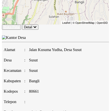
Leaflet
|
© OpenStreetMap
|
OpenSID
Buka Peta
Detail
Alamat
:
Jalan Kusuma Yudha, Desa Susut
Desa
:
Susut
Kecamatan
:
Susut
Kabupaten
:
Bangli
Kodepos
:
80661
Telepon
: