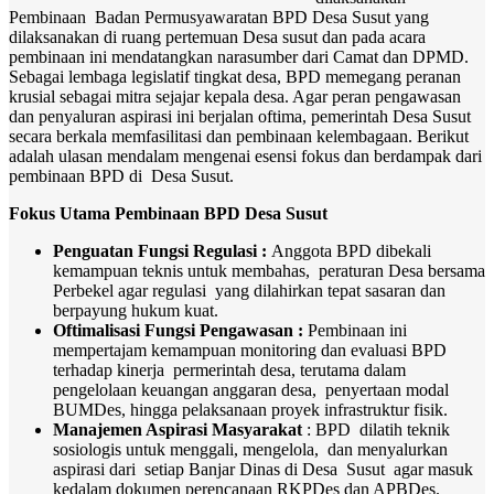
Pembinaan Badan Permusyawaratan BPD Desa Susut yang
dilaksanakan di ruang pertemuan Desa susut dan pada acara
pembinaan ini mendatangkan narasumber dari Camat dan DPMD.
Sebagai lembaga legislatif tingkat desa, BPD memegang peranan
krusial sebagai mitra sejajar kepala desa. Agar peran pengawasan
dan penyaluran aspirasi ini berjalan oftima, pemerintah Desa Susut
secara berkala memfasilitasi dan pembinaan kelembagaan. Berikut
adalah ulasan mendalam mengenai esensi fokus dan berdampak dari
pembinaan BPD di Desa Susut.
Fokus Utama Pembinaan BPD Desa Susut
Penguatan Fungsi Regulasi :
Anggota BPD dibekali
kemampuan teknis untuk membahas, peraturan Desa bersama
Perbekel agar regulasi yang dilahirkan tepat sasaran dan
berpayung hukum kuat.
Oftimalisasi Fungsi Pengawasan :
Pembinaan ini
mempertajam kemampuan monitoring dan evaluasi BPD
terhadap kinerja permerintah desa, terutama dalam
pengelolaan keuangan anggaran desa, penyertaan modal
BUMDes, hingga pelaksanaan proyek infrastruktur fisik.
Manajemen Aspirasi Masyarakat
: BPD dilatih teknik
sosiologis untuk menggali, mengelola, dan menyalurkan
aspirasi dari setiap Banjar Dinas di Desa Susut agar masuk
kedalam dokumen perencanaan RKPDes dan APBDes.