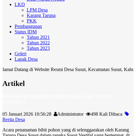
LKD
LPM Desa
Karang Taruna
PKK
Pembangunan
Status IDM
Tahun 2021
Tahun 2022
Tahun 2023
Geleri
Lapak Desa
atang di Website Resmi Desa Susut, Kecamatan Susut, Kabupaten Bang
Artikel
PENANAMAN BIBIT POHON DI ACARA SUSUT
VESTIFAL
05 Januari 2026 10:56:28
Administrator
498 Kali Dibaca
Berita Desa
Acara penanaman bibit pohon yang di selenggarakan oleh Karang
Taruna Desa Susut dalam rangka Susut Vestifal yang bertempat di