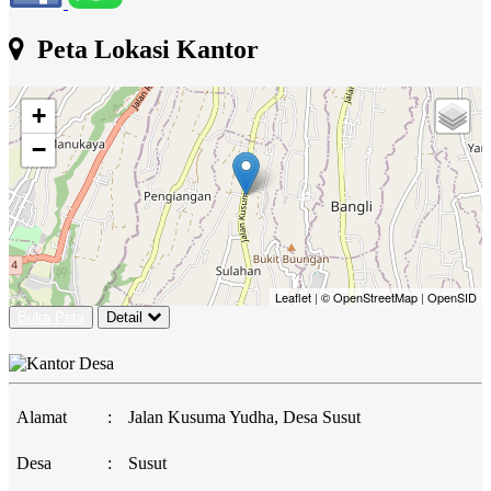
Peta Lokasi Kantor
+
−
Leaflet
|
© OpenStreetMap
|
OpenSID
Buka Peta
Detail
Alamat
:
Jalan Kusuma Yudha, Desa Susut
Desa
:
Susut