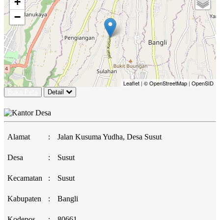
+
−
Leaflet
|
© OpenStreetMap
|
OpenSID
Buka Peta
Detail
Alamat
:
Jalan Kusuma Yudha, Desa Susut
Desa
:
Susut
Kecamatan
:
Susut
Kabupaten
:
Bangli
Kodepos
:
80661