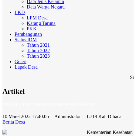
Data Jenis Kelamin
Data Warga Negara
LKD
LPM Desa
Karang Taruna
PKK
Pembangunan
Status IDM
Tahun 2021
Tahun 2022
Tahun 2023
Geleri
Lapak Desa
Sela
Artikel
VAKSINASI TAHAP III BR.PENATAHAN
10 Maret 2022 17:40:05
Administrator
1.719 Kali Dibaca
Berita Desa
Kementerian Kesehatan