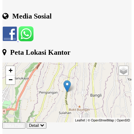
Media Sosial
Peta Lokasi Kantor
+
−
Leaflet
|
© OpenStreetMap
|
OpenSID
Buka Peta
Detail