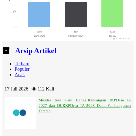
2k
0
3188
3134
6322
LAKI-LAKI
PEREMPUAN
TOTAL
Highcharts.com
End of interactive chart.
Arsip Artikel
Terbaru
Populer
Acak
17 Juli 2026 |
112 Kali
Musdes Desa Susut: Bahas Rancangan RKPDesa TA
2027 dan DURKPDesa TA 2028 Demi Pembangunan
Terarah