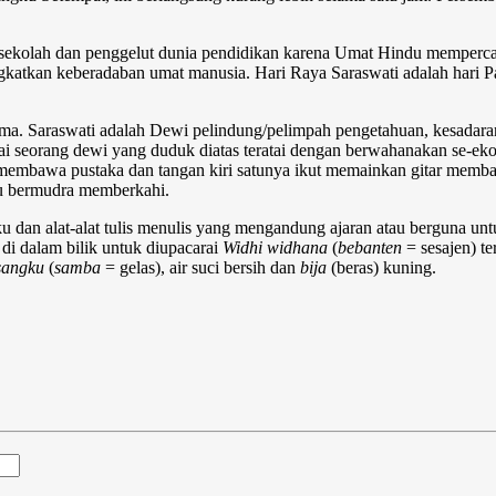
 sekolah dan penggelut dunia pendidikan karena Umat Hindu mempercay
atkan keberadaban umat manusia. Hari Raya Saraswati adalah hari Pa
a. Saraswati adalah Dewi pelindung/pelimpah pengetahuan, kesadaran (
i seorang dewi yang duduk diatas teratai dengan berwahanakan se-ek
 membawa pustaka dan tangan kiri satunya ikut memainkan gitar membaw
au bermudra memberkahi.
ku dan alat-alat tulis menulis yang mengandung ajaran atau berguna unt
 di dalam bilik untuk diupacarai
Widhi widhana
(
bebanten
= sesajen) te
sangku
(
samba
= gelas), air suci bersih dan
bija
(beras) kuning.