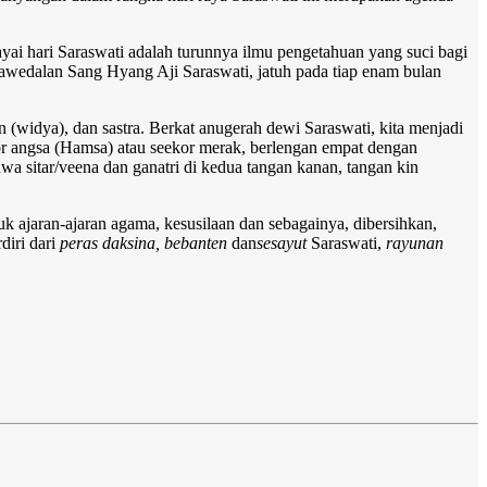
ai hari Saraswati adalah turunnya ilmu pengetahuan yang suci bagi
wedalan Sang Hyang Aji Saraswati, jatuh pada tiap enam bulan
widya), dan sastra. Berkat anugerah dewi Saraswati, kita menjadi
or angsa (Hamsa) atau seekor merak, berlengan empat dengan
a sitar/veena dan ganatri di kedua tangan kanan, tangan kin
uk ajaran-ajaran agama, kesusilaan dan sebagainya, dibersihkan,
rdiri dari
peras daksina, bebanten
dan
sesayut
Saraswati,
rayunan