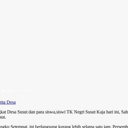
Sela
OR DESA SUSUT
rita Desa
gkat Desa Susut dan para siswa,siswi TK Negri Susut Kaja hari ini,
sut.
gku Setempat, ini berlangsung kurang lebih selama satu jam. Persemb