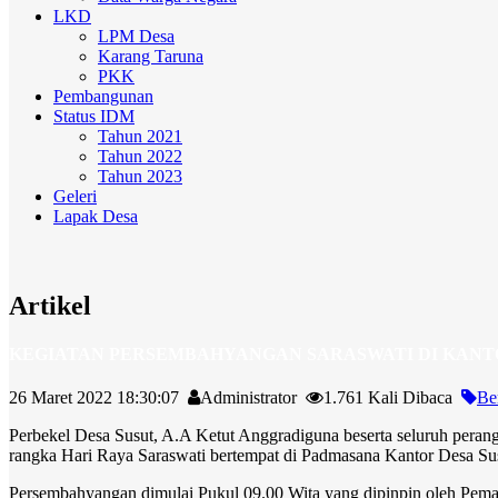
LKD
LPM Desa
Karang Taruna
PKK
Pembangunan
Status IDM
Tahun 2021
Tahun 2022
Tahun 2023
Geleri
Lapak Desa
Artikel
KEGIATAN PERSEMBAHYANGAN SARASWATI DI KANT
26 Maret 2022 18:30:07
Administrator
1.761 Kali Dibaca
Be
Perbekel Desa Susut, A.A Ketut Anggradiguna beserta seluruh peran
rangka Hari Raya Saraswati bertempat di Padmasana Kantor Desa Su
Persembahyangan dimulai Pukul 09.00 Wita yang dipinpin oleh Peman