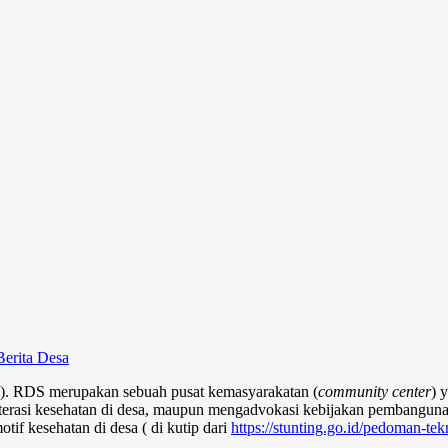
Sel
Berita Desa
. RDS merupakan sebuah pusat kemasyarakatan (
community center
) 
iterasi kesehatan di desa, maupun mengadvokasi kebijakan pembangu
if kesehatan di desa ( di kutip dari
https://stunting.go.id/pedoman-tek