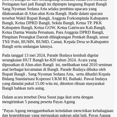
Peringatan hari jadi Bangli ini dipimpin langsung Bupati Bangli
Sang Nyoman Sedana Arta selaku pembina upacara yang
dilaksanakan di Alun-alun Kota Bangli. Hadir dalam upacara
tersebut Wakil Bupati Bangli, Anggota Forkompinda Kabupaten
Bangli, Ketua DPRD Bangli, Sekda Bangli, Ketua TP. PKK
Kabupaten Bangli, Ketua GOW, Ketua Gatriwara Kab.Bangli,
Ketua Darma Wanita Persatuan, Para Anggota DPRD Bangli,
Pimpinan Perangkat Daerah dilingkungan Pemkab Bangli, unsur
TNI/ Polri, BUMN, BUMD, Camat, Kepala Desa se-Kabupaten
Bangli serta undangan lainnya.
Pada tanggal 13 mei 2024, Parade Budaya kembali digelar
serangkaian HUT Bangli ke-820 tahun 2024. Acara yang
dipusatkan di Alun-alun Bangli ini, melibatkan total 2010 seniman
asal berbagai kecamatan di Bangli. Parade Budaya dibuka oleh
Bupati Bangli , Sang Nyoman Sedana Arta, serta dihadiri Kepala
Bidang Standarisasi Koperasi UKM RI, Baihaki. Pawai budaya
yang dimulai pukul 15.00 wita ini, ditonton ribuan masyarakat
Bangli bahkan turis asing.
Dalam acara tersebut Desa Susut juga ikut serta dengan
mengirimkan 5 pasang peserta Payas Agung
"Payas Agung menggambarkan keindahan mencirikan kebahagiaan
dan kegembiraan yang merupakan pakean adat bali, Payas Agung