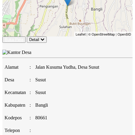
Leaflet
|
© OpenStreetMap
|
OpenSID
Buka Peta
Detail
Alamat
:
Jalan Kusuma Yudha, Desa Susut
Desa
:
Susut
Kecamatan
:
Susut
Kabupaten
:
Bangli
Kodepos
:
80661
Telepon
: