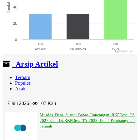
Jumlah
4k
2k
0
3188
3134
6322
LAKI-LAKI
PEREMPUAN
TOTAL
Highcharts.com
End of interactive chart.
Arsip Artikel
Terbaru
Populer
Acak
17 Juli 2026 |
107 Kali
Musdes Desa Susut: Bahas Rancangan RKPDesa TA
2027 dan DURKPDesa TA 2028 Demi Pembangunan
Terarah