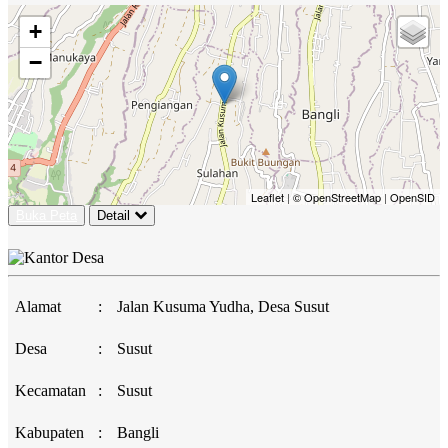
+
−
Leaflet
|
© OpenStreetMap
|
OpenSID
Buka Peta
Detail
Alamat
:
Jalan Kusuma Yudha, Desa Susut
Desa
:
Susut
Kecamatan
:
Susut
Kabupaten
:
Bangli