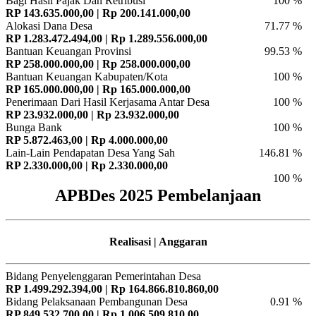
Bagi Hasil Pajak Dan Retribusi
100 %
RP 143.635.000,00 | Rp 200.141.000,00
Alokasi Dana Desa
71.77 %
RP 1.283.472.494,00 | Rp 1.289.556.000,00
Bantuan Keuangan Provinsi
99.53 %
RP 258.000.000,00 | Rp 258.000.000,00
Bantuan Keuangan Kabupaten/Kota
100 %
RP 165.000.000,00 | Rp 165.000.000,00
Penerimaan Dari Hasil Kerjasama Antar Desa
100 %
RP 23.932.000,00 | Rp 23.932.000,00
Bunga Bank
100 %
RP 5.872.463,00 | Rp 4.000.000,00
Lain-Lain Pendapatan Desa Yang Sah
146.81 %
RP 2.330.000,00 | Rp 2.330.000,00
100 %
APBDes 2025 Pembelanjaan
Realisasi | Anggaran
Bidang Penyelenggaran Pemerintahan Desa
RP 1.499.292.394,00 | Rp 164.866.810.860,00
Bidang Pelaksanaan Pembangunan Desa
0.91 %
RP 849.532.700,00 | Rp 1.006.509.810,00