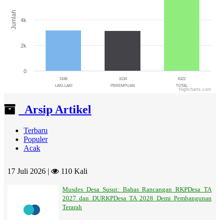
Jumlah
4k
2k
0
3188
3134
6322
LAKI-LAKI
PEREMPUAN
TOTAL
Highcharts.com
End of interactive chart.
Arsip Artikel
Terbaru
Populer
Acak
17 Juli 2026 |
110 Kali
Musdes Desa Susut: Bahas Rancangan RKPDesa TA
2027 dan DURKPDesa TA 2028 Demi Pembangunan
Terarah