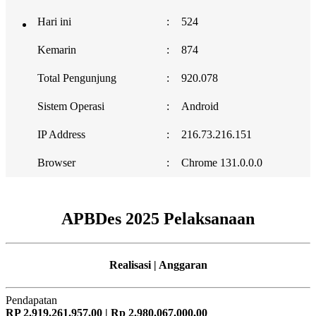
Hari ini
:
524
Kemarin
:
874
Total Pengunjung
:
920.078
Sistem Operasi
:
Android
IP Address
:
216.73.216.151
Browser
:
Chrome 131.0.0.0
APBDes 2025 Pelaksanaan
Realisasi | Anggaran
Pendapatan
RP 2.919.261.957,00 | Rp 2.980.067.000,00