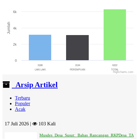
Bar chart with 3 bars.
The chart has 1 X axis displaying categories.
6k
The chart has 1 Y axis displaying Jumlah. Range: 0 to 8000.
Jumlah
4k
2k
0
3188
3134
6322
LAKI-LAKI
PEREMPUAN
TOTAL
Highcharts.com
End of interactive chart.
Arsip Artikel
Terbaru
Populer
Acak
17 Juli 2026 |
103 Kali
Musdes Desa Susut: Bahas Rancangan RKPDesa TA