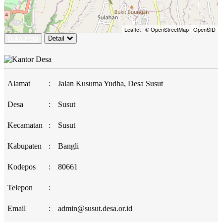
Leaflet
|
© OpenStreetMap
|
OpenSID
Buka Peta
Detail
Alamat
:
Jalan Kusuma Yudha, Desa Susut
Desa
:
Susut
Kecamatan
:
Susut
Kabupaten
:
Bangli
Kodepos
:
80661
Telepon
:
Email
:
admin@susut.desa.or.id