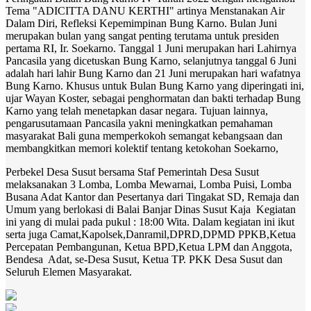
Tema "ADICITTA DANU KERTHI" artinya Menstanakan Air
Dalam Diri, Refleksi Kepemimpinan Bung Karno. Bulan Juni
merupakan bulan yang sangat penting terutama untuk presiden
pertama RI, Ir. Soekarno. Tanggal 1 Juni merupakan hari Lahirnya
Pancasila yang dicetuskan Bung Karno, selanjutnya tanggal 6 Juni
adalah hari lahir Bung Karno dan 21 Juni merupakan hari wafatnya
Bung Karno. Khusus untuk Bulan Bung Karno yang diperingati ini,
ujar Wayan Koster, sebagai penghormatan dan bakti terhadap Bung
Karno yang telah menetapkan dasar negara. Tujuan lainnya,
pengarusutamaan Pancasila yakni meningkatkan pemahaman
masyarakat Bali guna memperkokoh semangat kebangsaan dan
membangkitkan memori kolektif tentang ketokohan Soekarno,
Perbekel Desa Susut bersama Staf Pemerintah Desa Susut
melaksanakan 3 Lomba, Lomba Mewarnai, Lomba Puisi, Lomba
Busana Adat Kantor dan Pesertanya dari Tingakat SD, Remaja dan
Umum yang berlokasi di Balai Banjar Dinas Susut Kaja Kegiatan
ini yang di mulai pada pukul : 18:00 Wita. Dalam kegiatan ini ikut
serta juga Camat,Kapolsek,Danramil,DPRD,DPMD PPKB,Ketua
Percepatan Pembangunan, Ketua BPD,Ketua LPM dan Anggota,
Bendesa Adat, se-Desa Susut, Ketua TP. PKK Desa Susut dan
Seluruh Elemen Masyarakat.