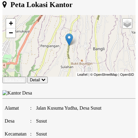
Peta Lokasi Kantor
+
−
Leaflet
|
© OpenStreetMap
|
OpenSID
Buka Peta
Detail
Alamat
:
Jalan Kusuma Yudha, Desa Susut
Desa
:
Susut
Kecamatan
:
Susut