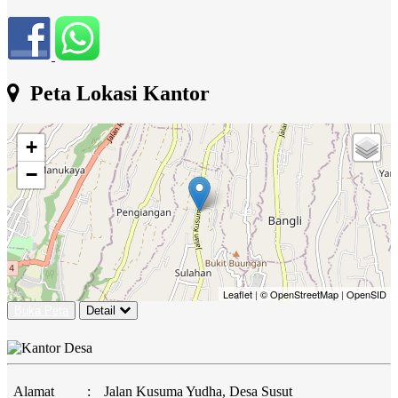
Peta Lokasi Kantor
+
−
Leaflet
|
© OpenStreetMap
|
OpenSID
Buka Peta
Detail
Alamat
:
Jalan Kusuma Yudha, Desa Susut