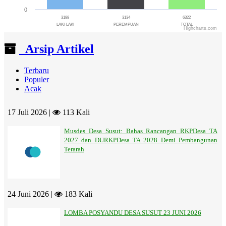
0
3188
3134
6322
LAKI-LAKI
PEREMPUAN
TOTAL
Highcharts.com
End of interactive chart.
Arsip Artikel
Terbaru
Populer
Acak
17 Juli 2026 |
113 Kali
Musdes Desa Susut: Bahas Rancangan RKPDesa TA
2027 dan DURKPDesa TA 2028 Demi Pembangunan
Terarah
24 Juni 2026 |
183 Kali
LOMBA POSYANDU DESA SUSUT 23 JUNI 2026