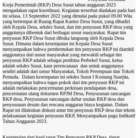
Kerja Pemerintah (RKP) Desa Susut tahun anggaran 2023
mengadakan rapat koordinasi. Kegiatan terserbut diadakan pada hari
ini selasa, 13 September 2022 yang dimulai pada pukul 09.00 Wita
yang bertempat di Ruang Rapat Kantor Desa Susut, yang dihadiri
oleh Kepala Desa, sekdes Susut, dan tim penyusun RKP desa yang
anggotanya dibentuk dari berbagai unsur masyarakat. Rapat tim
penyusun RKP Desa Susut dibuka langsung oleh Kepala Desa
Susut. Dimana dalam kesempatan ini Kepala Desa Susut
menyampaikan bahwa pembentukan tim penyusun RKP ini diambil
anggotanya dari unsur masyarakat yang mewakili sebagai tim
penyusun RKP adalah sebagai pembina Perbekel Susut, ketua
adalah sekdes Susut, kaur perencanaan dan untuk anggotanya
sendiri adalah dari unsur Masyarakat, Tokoh Perempuan dan Tokoh
Pemuda. Dalam kesempatan ini sekdes Susut I Komang Suarjita,
menyampaikan bahwa tugas pokok dari tim penyusun RKP ini
adalah melakukan pencermatan perkiraan pendapatan desa,
pencermatan ulang dokumen RPJM Desa, Penyusunan rancangan
RKP desa, Penyusunan rancangan daftar usulan RKP desa dan
penyusunan desain dan rencana anggaran biaya kegiatan. Dalam
Rapat ini dilakukan diskusi antar tim penyusun RKP desa dan teknis
pelaksanaan kegiatan penyusun RKP, Menyampaikan pagu Indikatif
Tahun Anggaran 2023.
Kesimpulan dari hasil rapat Tim Penyusun RKP Desa, dapat