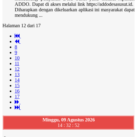
ADDO. Dapat di akses melalui link https://addodesasusut.id.
Diharapkan dengan dikeluarkan aplikasi ini masyarakat dapat
mendukung ...
Halaman 12 dari 17
8
9
10
11
12
13
14
15
16
17
Minggu, 09 Agustus 2026
14 : 32 : 53