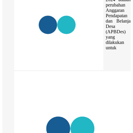
perubahan
Anggaran
Pendapatan
dan Belanja
Desa
(APBDes)
yang
dilakukan
untuk