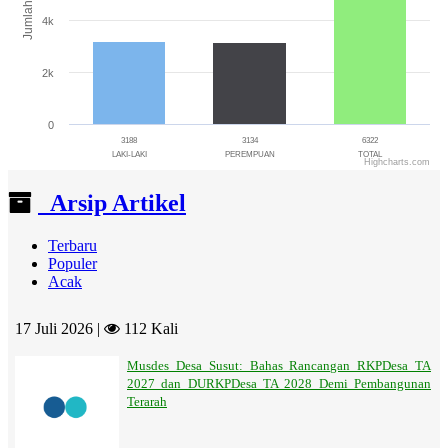
Jumlah
4k
2k
0
3188
3134
6322
LAKI-LAKI
PEREMPUAN
TOTAL
Highcharts.com
End of interactive chart.
Arsip Artikel
Terbaru
Populer
Acak
17 Juli 2026 |
112 Kali
Musdes Desa Susut: Bahas Rancangan RKPDesa TA
2027 dan DURKPDesa TA 2028 Demi Pembangunan
Terarah